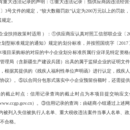
有重大违法记录的声明：①重大违法记录：指供应商因违法经营
2〕3号文件的规定，“较大数额罚款”认定为200万元以上的罚
其规定。
企业扶持政策时适用 ）
：①供应商应认真对照工信部联企业〔20
划型标准规定的通知》规定的划分标准，并按照国统字〔2017〕
类型。本项目采购标的对应的中小企业划分标准所属行业详见特定资
管理局（含新疆生产建设兵团）出具的属于监狱企业的证明文件
，根据其提供的《残疾人福利性单位声明函》进行认定，残疾人
协议》。⑤以合同分包形式落实中小企业预留份额时，还需提供
询的截止时点：信用记录查询的截止时点为本项目提交响应文
ww.
ccgp
.gov.cn）。③信用记录的查询：由磋商小组通过上
年内被列入失信被执行人名单、重大税收违法案件当事人名单、
不合格。