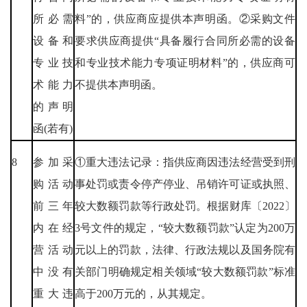
所必需
料”的，供应商应提供本声明函。②采购文件
设备和
要求供应商提供“具备履行合同所必需的设备
专业技
和专业技术能力专项证明材料”的，供应商可
术能力
不提供本声明函。
的声明
函(若有)
8
参加采
①重大违法记录：指供应商因违法经营受到刑
购活动
事处罚或责令停产停业、吊销许可证或执照、
前三年
较大数额罚款等行政处罚。根据财库〔2022〕
内在经
3号文件的规定，“较大数额罚款”认定为200万
营活动
元以上的罚款，法律、行政法规以及国务院有
中没有
关部门明确规定相关领域“较大数额罚款”标准
重大违
高于200万元的，从其规定。