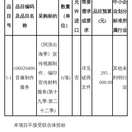
允
简要
中小企
品
品目编码
数量
许
需求
品目预算
业划分
目
及品目名
采购标的
（单
进
或要
(元)
标准所
号
称
位）
口
求
属行业
《阿浪出
海季》宣
传视频制
c06020400-
详见
其他未
作、编印
295，
1-1
音像制作
1(项)
否
磋商
列明行
宣传材料
000.00
服务
文件
业
服务(第十
九季-第二
十二季)
本项目不接受联合体投标