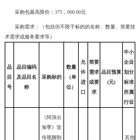
采购包最高限价：375，000.00元
采购需求：（包括但不限于标的的名称、数量、简要技
术需求或服务要求等）
中小
允
简要
企业
品
品目编码
数量
许
需求
品目预算
划分
目
及品目名
采购标的
（单
进
或要
(元)
标准
号
称
位）
口
求
所属
行业
《阿浪出
海季》宣
传视频制
其他