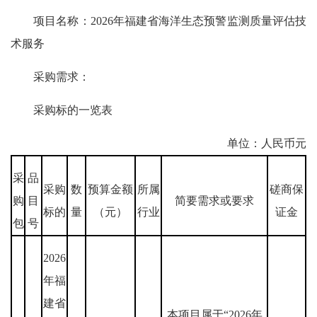
项目名称：2026年福建省海洋生态预警监测质量评估技
术服务
采购需求：
采购标的一览表
单位：人民币元
采
品
采购
数
预算金额
所属
磋商保
购
目
简要需求或要求
标的
量
（元）
行业
证金
包
号
2026
年福
建省
本项目属于“2026年