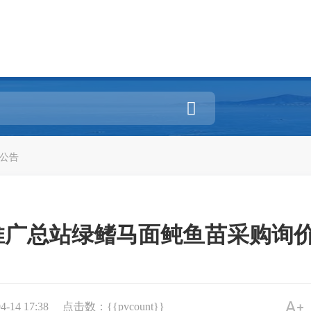

公告
广总站绿鳍马面鲀鱼苗采购询价
14 17:38
点击数：{{pvcount}}