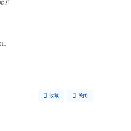
联系
站
路555号
7878911


收藏
关闭