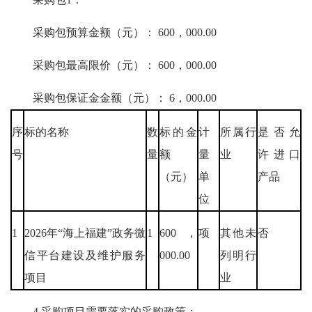
采购包预算金额（元）： 600，000.00
采购包最高限价（元）： 600，000.00
采购包保证金金额（元）： 6，000.00
序
标的名称
数
标的金
计
所属行
是否允
号
量
额
量
业
许进口
（元）
单
产品
位
1
2026年“海上福建”政务微
1
600，
项
其他未
否
信平台建设及维护服务
000.00
列明行
项目
业
4.采购项目需要落实的采购政策：