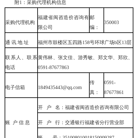
附1：采购代理机构信息
福建省闽咨造价咨询有
邮
采购代理机构
350003
限公司
编：
通 讯 地 址
福州市鼓楼区五四路158号环球广场b区13层
联系人、联系
黄伟林、张文佳、游秀敏、郑文华、郑欣、
电话
0591-87677863
传
0591-
电子信箱
1849435443@qq.com
真：
87677861
开 户 名：福建省闽咨造价咨询有限公司
账 户 信 息
开 户 行：交通银行福建省分行营业部
账 号：351008010018150009287