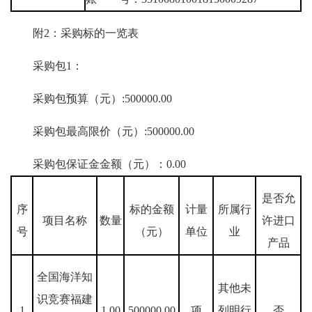
附2：采购标的一览表
采购包1：
采购包预算（元）:500000.00
采购包最高限价（元）:500000.00
采购包保证金金额（元）：0.00
是否允
序
标的金额
计量
所属行
项目名称
数量
许进口
号
（元）
单位
业
产品
全国海洋知
其他未
识竞赛福建
1
1.00
500000.00
项
列明行
否