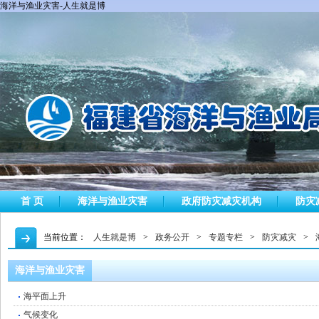
海洋与渔业灾害-人生就是博
首 页
海洋与渔业灾害
政府防灾减灾机构
防灾
当前位置：
人生就是博
>
政务公开
>
专题专栏
>
防灾减灾
>
海洋与渔业灾害
海平面上升
气候变化