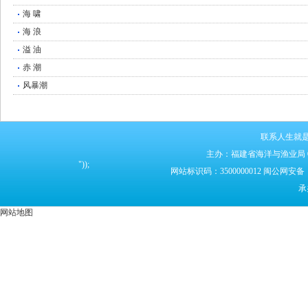
海 啸
海 浪
溢 油
赤 潮
风暴潮
联系人生就
主办：福建省海洋与渔业局
"));
网站标识码：3500000012 闽公网安备： 
承
网站地图