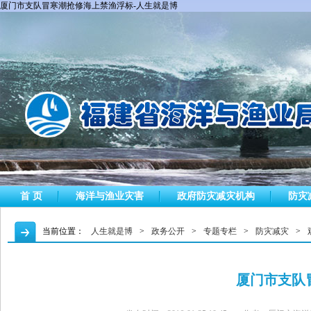
厦门市支队冒寒潮抢修海上禁渔浮标-人生就是博
首 页
海洋与渔业灾害
政府防灾减灾机构
防灾
当前位置：
人生就是博
>
政务公开
>
专题专栏
>
防灾减灾
>
厦门市支队