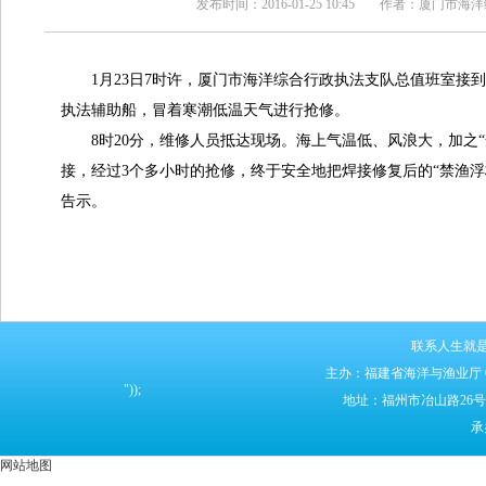
发布时间：2016-01-25 10:45
作者：厦门市海洋
1月23日7时许，厦门市海洋综合行政执法支队总值班室接
执法辅助船，冒着寒潮低温天气进行抢修。
8时20分，维修人员抵达现场。海上气温低、风浪大，加之
接，经过3个多小时的抢修，终于安全地把焊接修复后的“禁渔浮
告示。
联系人生就
主办：福建省海洋与渔业厅
"));
地址：福州市冶山路26号 邮编
承
网站地图