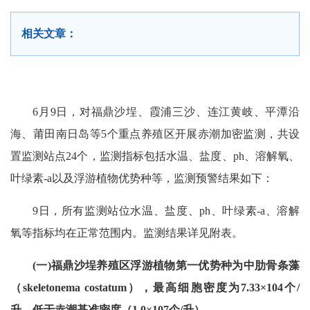
相关文章：
6月9日，对福鼎沙埕、霞浦三沙、连江黄岐、平潭沿
海、莆田南日岛等5个重点养殖区开展赤潮加密监测，共设
置监测站点24个，监测指标包括水温、盐度、ph、溶解氧、
叶绿素-a以及浮游植物优势种等，监测预警结果如下：
9日，所有监测站位水温、盐度、ph、叶绿素-a、溶解
氧等指标均在正常范围内。监测结果详见附表。
(一)福鼎沙埕养殖区浮游植物第一优势种为中肋骨条藻
（skeletonema costatum），最高细胞密度为7.33×104个/
升，低于赤潮基准密度（1.0×107个/升）
。