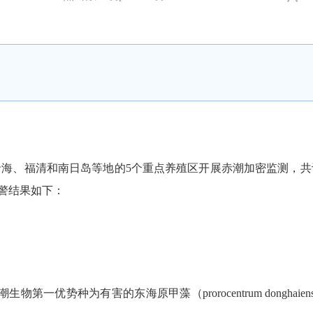
沿海、福清和南日岛等地的5个重点养殖区开展赤潮加密监测，共设
预警结果如下：
优势种为有害的东海原甲藻（prorocentrum donghaiens