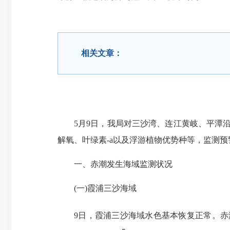
相关文章：
5月9日，我局对三沙湾、连江黄岐、平潭
解氧、叶绿素-a以及浮游植物优势种等，监测
一、赤潮发生海域监测状况
(一)霞浦三沙海域
9日，霞浦三沙海域水色基本恢复正常。赤潮生物第一