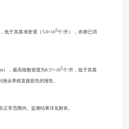
5
，低于其基准密度（5.0×10
个/升），赤潮已消
5
m），最高细胞密度为8.57×10
个/升，低于其基
收到渔业养殖直接损失的报告。
均在正常范围内。监测结果详见附表。
。