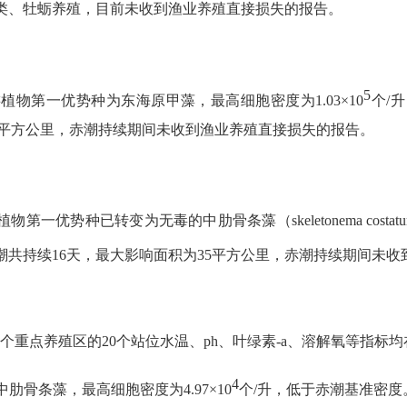
鱼类、牡蛎养殖，目前未收到渔业养殖直接损失的报告。
5
物第一优势种为东海原甲藻，最高细胞密度为1.03×10
个/升
.9平方公里，赤潮持续期间未收到渔业养殖直接损失的报告。
优势种已转变为无毒的中肋骨条藻（skeletonema costatu
潮共持续16天，最大影响面积为35平方公里，赤潮持续期间未
个重点养殖区的20个站位水温、ph、叶绿素-a、溶解氧等指标
4
肋骨条藻，最高细胞密度为4.97×10
个/升，低于赤潮基准密度