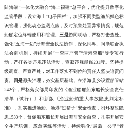
陆海潜”一体化大融合“海上福建”总平台，优化提升数字化
监管手段，设立海上“电子围栏”，加强不同类型渔船赋色标
识管理，强化动态监测点验，及时预警处置异常情况，规范
船舶定位终端使用和管理。
三是
协同联动，严格打击查处。
强化“五海一边”涉海安全执法协作，深化闽粤、闽浙联合执
法会商机制，持续开展“一查两严管”“清港查船”等专项行
动，严打各类违规违法活动，查获违规船舶231艘。坚持提
级调查、严查严处，对工作落实不到位的责任人坚决追责问
责。
四是
源头治理，夯实基层基础。在沿海县乡设置船管站
242个，严格落实部局印发的《渔业船舶船东船长安全责任
清单（试行）》和新版《渔业船舶重大事故隐患判定标
准》，扎实推进渔船、渔港“过筛子”安全检查，闭环整改隐
患1533个，督促船东船长开展出海前安全自查，扎实开展安
全生产培训、应急演练等活动，持续强化“最后一公里”管