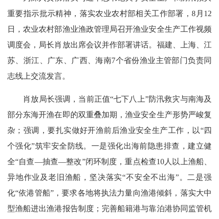
重要指示批示精神，落实农业农村部相关工作部署，8月12
日，农业农村部渔业渔政管理局召开渔业安全生产工作视频
调度会，局长肖放出席会议并作部署讲话。福建、上海、江
苏、浙江、广东、广西、海南7个省份渔业主管部门负责同
志线上交流发言。
肖放局长强调，当前正值“七下八上”防汛救灾与南海及
部分东海开渔在即的双重叠加期，渔业安全生产形势严峻复
杂；强调，要扎实做好开渔前后渔业安全生产工作，以“四
个强化”筑牢安全防线。一是强化出海前隐患排查，建立健
全“自查—抽查—整改”闭环制度，重点检查10人以上渔船、
异地作业及老旧渔船，坚决落实“不安全不出海”。二是强
化“依港管船”，要求各地将执法力量向渔港倾斜，落实大中
型渔船进出渔港报告制度；完善船籍港与靠泊港协同监管机