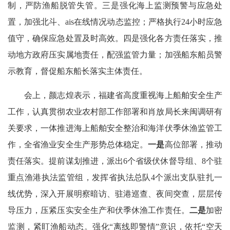
制，严防渔船脱管失管。三是强化海上监测预警与应急处
置，加强北斗、ais在线情况动态监控；严格执行24小时应急
值守，确保应急处置及时高效。四是强化各方责任落实，推
动地方政府压实属地责任，配强监管力量；加强船东船员警
示教育，督促船东船长落实主体责任。
会上，颜志煌表示，福建省高度重视海上船舶安全生产
工作，认真贯彻农业农村部工作部署和肖放局长来闽调研有
关要求，一体推进海上船舶安全整治和海洋伏季休渔监管工
作，全省渔业安全生产形势总体稳定。
一是
高位部署，推动
责任落实。提前谋划推进，派出6个省级伏休督导组、8个驻
重点渔港执法监管组，发挥省执法总队4个派出支队驻扎一
线优势，深入开展明察暗访、驻港巡查、夜间突查，层层传
导压力，压紧压实安全生产和伏季休渔工作责任。
二是
加密
监测，紧盯渔船动态。强化“离线即警情”意识，依托“空天