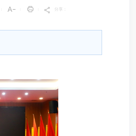
分享：
|
|
|