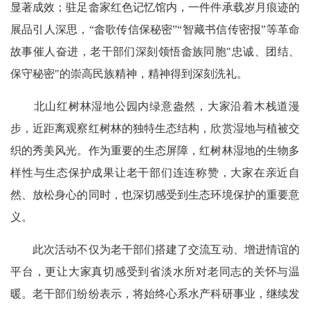
显著成效；驻足畲家红色记忆馆内，一件件承载岁月痕迹的
展品引人深思，“畲歌传信保秘密”“智藏书信传密报”等革命
故事催人奋进，老干部们深刻领悟畲族同胞"忠诚、团结、
保守秘密"的崇高民族精神，精神得到深刻洗礼。
北山红树林湿地公园内绿意盎然，大家沿着木栈道漫
步，近距离观察红树林的独特生态结构，欣赏湿地与植被交
织的秀美风光。作为重要的生态屏障，红树林湿地的生物多
样性与生态保护成果让老干部们连连称赞，大家在亲近自
然、放松身心的同时，也深切感受到生态环境保护的重要意
义。
此次活动不仅为老干部们搭建了交流互动、增进情谊的
平台，更让大家真切感受到省淡水所对老同志的关怀与温
暖。老干部们纷纷表示，将始终心系水产科研事业，继续发