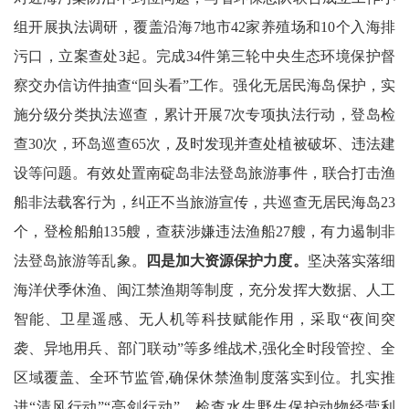
组开展执法调研，覆盖沿海7地市42家养殖场和10个入海排
污口，立案查处3起。完成34件第三轮中央生态环境保护督
察交办信访件抽查“回头看”工作。强化无居民海岛保护，实
施分级分类执法巡查，累计开展7次专项执法行动，登岛检
查30次，环岛巡查65次，及时发现并查处植被破坏、违法建
设等问题。有效处置南碇岛非法登岛旅游事件，联合打击渔
船非法载客行为，纠正不当旅游宣传，共巡查无居民海岛23
个，登检船舶135艘，查获涉嫌违法渔船27艘，有力遏制非
法登岛旅游等乱象。
四是加
大
资源保护力度。
坚决落实落细
海洋伏季休渔、闽江禁渔期等制度，充分发挥大数据、人工
智能、卫星遥感、无人机等科技赋能作用，采取“夜间突
袭、异地用兵、部门联动”等多维战术,强化全时段管控、全
区域覆盖、全环节监管,确保休禁渔制度落实到位。扎实推
进“清风行动”“亮剑行动”，检查水生野生保护动物经营利