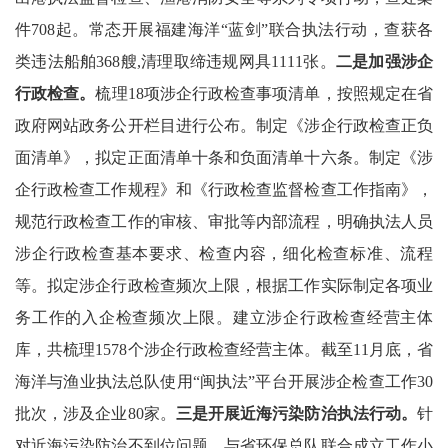
件708起。常态开展福建海洋“蓝剑”联合执法行动，查获各
类违法船舶368艘,清理取缔违规网具1111张。
二是
加强
涉企
行政检查
。
梳理18项涉企行政检查事项清单，按照规定在省
政府网站政务公开栏目进行公布。制定《涉企行政检查正负
面清单》，拟定正面清单十条和负面清单十六条。制定《涉
企行政检查工作规程》和《行政检查监督检查工作指南》，
规范行政检查工作的审核、审批等内部流程，明确执法人员
涉企行政检查基本要求、检查内容，细化检查标准、流程
等。拟定涉企行政检查频次上限，根据工作实际制定各项业
务工作的入企检查频次上限。建立涉企行政检查经营主体
库，共梳理1578个涉企行政检查经营主体。截至11月底，省
海洋与渔业执法总队使用“闽执法”平台开展涉企检查工作30
批次，涉及企业80家。
三是开展近海污染防治执法行动。
针
对近海污染防治不到位问题，与省环保总队联合成立工作小