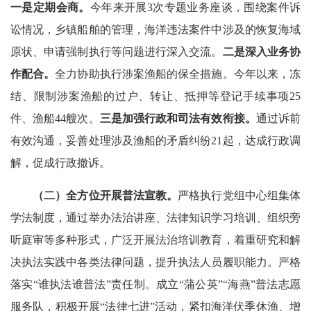
一是定期会商。
今年来开展3次专题业务座谈，围绕案件诉
讼情况，乡镇船舶的管理，海洋违法案件中涉及的恢复海域
原状、申请强制执行等问题进行深入交流。
二是深入业务协
作配合。
全力协助执行涉案渔船的保全措施。今年以来，冻
结、限制涉案渔船的过户、转让、抵押等登记手续事项25
件、渔船44艘次。
三是加强行政和司法有效衔接。
通过诉前
有效沟通，妥善处理涉及渔船的矛盾纠纷21起，达成行政调
解，促成行政撤诉。
（二）全方位开展普法宣教。
严格执行党组中心组集体
学法制度，通过举办法治讲座、法律知识学习培训、组织旁
听庭审等多种形式，广泛开展法治培训教育，着重研究和解
决执法实践中各类法律问题，提升执法人员履职能力。严格
落实“谁执法谁普法”责任制。成立“蒲公英”“海燕”普法志愿
服务队，积极开展“法律七进”活动，紧扣海洋伏季休渔、增