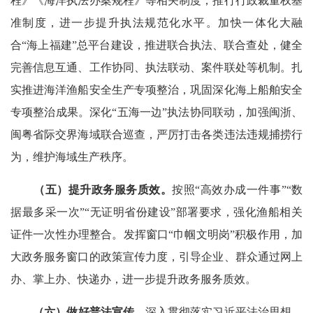
程》《海洋执法办案规程》等相关制度，推行行政裁量权基
准制度，进一步提升执法规范化水平。加快一体化大融
合“海上福建”总平台建设，推进联合执法、联合查处，健全
完善信息互通、工作协同、执法联动、案件联处等机制。扎
实推进海洋渔船安全生产专项整治，巩固深化海上船舶安全
专项整治成果。深化“五海一边”执法协同联动，加强闽浙、
闽粤省际交界海域联合巡查，严厉打击各类违法违规捕捞行
为，维护海域生产秩序。
（五）
提升政务服务质效
。
按照“高效办成一件事”“数
据最多采一次”“无证明省份建设”部署要求，强化渔船相关
证件一次性办理整合。发挥窗口“巾帼文明岗”积极作用，加
大政务服务窗口的政策宣传力度，引导企业、群众通过网上
办、掌上办、快递办，进一步提升政务服务质效。
（六）
做好普法宣传。
深入贯彻落实习近平法治思想，