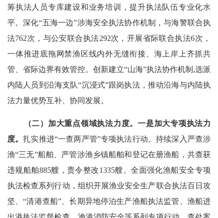
筹执法人员专库建设和业务培训，提升执法队伍专业化水
平。深化“五海一边”涉海安全执法协作机制，与海警联合执
法762次，与公安联合执法292次，开展省际联合执法6次，
一体推进底拖网禁渔区线内外无缝衔接、海上岸上齐抓共
管、省际边界有效管控。创新建立“山海”执法协作机制,选派
内陆人员到沿海支队“沉浸式”跟岗执法，推动沿海与内陆执
法力量优势互补、协同发展。
（二）加
大
重点领域执法力度。
一是
加大专项执法力
度。
扎实推进“一查两严管”专项执法行动。持续深入严查涉
渔“三无”船舶、严管涉渔乡镇船舶和登记在册渔船，共查获
违规船舶885艘，责令整改1335艘。全面强化渔船安全专项
执法检查系列行动，组织开展渔业安全生产联合执法百日攻
坚、“清港查船”、长期异地停泊生产渔船执法监管、渔船进
出港执法监督检查、渔港消防安全等系列专项行动，查处案