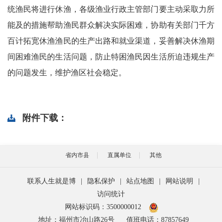
统渔民将进行休渔，各级渔业行政主管部门要主动采取力所
能及的措施帮助渔民群众解决实际困难，协助有关部门千方
百计拓宽休渔渔民的生产出路和就业渠道，妥善解决休渔期
间困难渔民的生活问题，防止特困渔民因生活所迫违规生产
的问题发生，维护渔区社会稳定。
附件下载：
省内市县
直属单位
其他
联系人生就是博
|
隐私保护
|
站点地图
|
网站说明
|
访问统计
网站标识码：3500000012
地址：福州市冶山路26号
值班电话：87857649