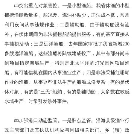
㈡突出重点对象管控。一是小型渔船。我省休渔的小型
捕捞渔船数量多、船况差、燃油补贴少，违法成本低，常常
利用夜间从事违规作业；二是辅助船。由于辅助船没有油
补，在伏休期间为非法捕捞船舶提供服务，有的甚至直接从
事捕捞活动；三是远洋渔船。去年国家审批了我省新增230
多艘远洋渔船，这些渔船将陆续建成投产，其中有部分尚未
到项目指定海域生产，特别是北太平洋的灯光围网项目渔
船，有可能借机在国内从事渔业生产；四是非法采捕红珊瑚
作业的渔船。从事这些非法生产的船舶成份复杂，有的是伏
休对象，有的是“三无”船舶，有的是辅助船，大多数在敏感
水域生产，时常引发涉外事件。
㈢加强港口动态监管。一是驻点监管。沿海县级渔业行
政主管部门及其执法机构应与同级相关部门、乡（镇）政