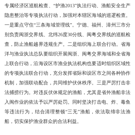
专属经济区巡航检查、“护渔2013”执法行动、渔船安全生产
隐患整治等专项执法行动，加强对本辖区海域的巡逻检查。
一是重点守住“三条海域管理线”。宁德、福州、漳州三市分
别负责闽浙交界线、北纬26度30分线、闽粤交界线的巡航检
查，防止渔船越界违规生产。二是组织海上联合行动。省海
洋与渔业执法总队要组织开展闽浙、闽粤交界海域和全省海
上联合行动，沿海设区市渔业执法机构也要适时组织区域性
的专项执法联合行动，充分发挥省际和设区市之间各种协作
机制，加强联动配合，共同维护伏休秩序。三是严厉打击非
法捕捞行为。对违反伏休规定的渔船，尤其是省外渔船非法
入闽作业的依法予以严厉处罚。同时坚决打击电、炸、毒鱼
等违法行为，结合清理整顿“三无”渔船，依法取缔非法渔
船，切实保护渔业群众的合法利益。