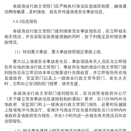
各级渔业行政主管部门应严格执行渔业应急值班制度，确保通
信网络畅通，及时接收、核实并传递渔港安全事故信息。
3.4.2信息报告
各级渔业行政主管部门接到渔港安全事故报告后，应立即核实
相关情况，并在采取应急救援措施的同时，按下列规定及时报告事
故情况。
（1）特别重大事故、重大事故按照规定逐级上报。
重大以上渔港安全事故发生后，事故现场有关人员应当立即报
告所在地的渔业行政主管部门。事故所在地的渔业行政主管部门接
到报告后应立即启动本单位预案进行先期处置，并立即报告所在地
县级政府、安监部门以及上一级渔业行政主管等部门。发生火灾
时，立即向公安消防部门报警，请求支援。
各级渔业行政主管部门接到报告后，应当按照省政府办公厅
《关于建立突发事故信息速报机制的通知》要求，在15分钟内向当
地政府、安监部门和上一级渔业行政主管部门报告，必要时应越级
上报省海洋与渔业厅。省海洋与渔业厅应在接到报告后15分钟内向
省政府及省政府安办报告，并在1小时内进一步核实有关情况后向农
业部报告。
（2）较大事故逐级上报至省海洋与渔业厅，省海洋与渔业厅将