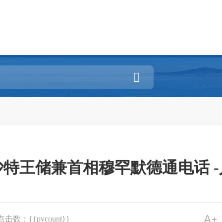

特王储兼首相穆罕默德通电话 
点击数：{{pvcount}}