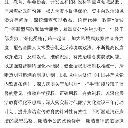
源、教育、学会协会、开发区和招标投标等重点领域腐败，
严肃查处政商勾连、权力为资本提供保护、资本向政治领域
渗透等问题，深挖细查预期收益、约定代持、政商“旋转
门”等新型腐败和隐性腐败，着重查处“关键少数”、年轻干
部腐败，深化受贿行贿一起查，加大跨境腐败案件查办力
度，配合全国人大常委会制定反跨境腐败法。不断提高反腐
败穿透力，及时发现、准确识别、有效治理各类腐败问题。
以加强监督制约强化不能腐，健全授权用权制权相统一、清
晰透明可追溯的制度机制，协助党中央修订《中国共产党党
内监督条例》，深入落实关于加强对“一把手”和领导班子监
督的意见，推动科学授权、正确用权、有效制权。以深化廉
洁教育强化不想腐，深入落实新时代廉洁文化建设三年行动
计划，提升廉洁宣传教育的针对性有效性，不断塑造清正廉
洁的思想品格、廉洁奉公的政德修养、廉洁自律的道德操