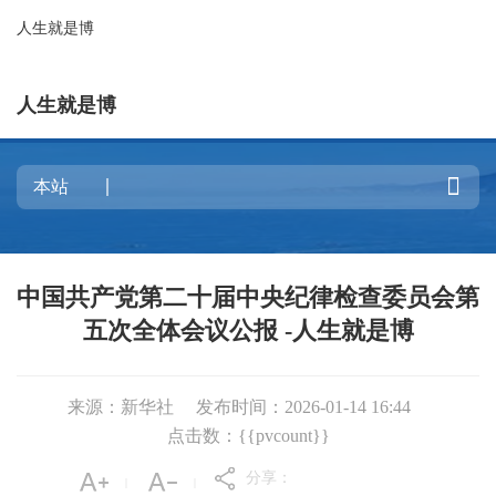
人生就是博
人生就是博

中国共产党第二十届中央纪律检查委员会第
五次全体会议公报 -人生就是博
来源：新华社
发布时间：2026-01-14 16:44
点击数：{{pvcount}}
分享：
|
|