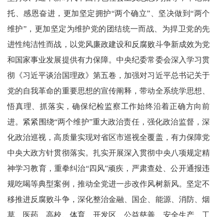
托、感恩奋进，更加坚定拥护“两个确立”、坚决做到“两个
维护”，更加坚定为维护党的团结统一而战、为捍卫党的先
进性纯洁性而战，以党风廉政建设和反腐败斗争新成效为党
和国家事业发展提供有力保障。中央纪委常委会深入学习贯
彻《习近平谈治国理政》第五卷，加强对习近平总书记关于
党的自我革命的重要思想的宣传阐释，带动全系统学思想、
悟真理、抓落实，确保纪检监察工作始终沿着正确方向前
进。紧紧围绕“两个维护”重大政治责任，强化政治监督，深
化政治巡视，高质量实现对省区市巡视全覆盖，有力保障党
中央大政方针贯彻落实。扎实开展深入贯彻中央八项规定精
神学习教育，重拳纠治“四风”顽疾，严肃查处、公开通报违
规吃喝等典型案例，推动全党进一步改作风树新风。坚定不
移推进反腐败斗争，深化整治金融、国企、能源、消防、烟
草、医药、高校、体育、开发区、公益慈善、安全生产、工