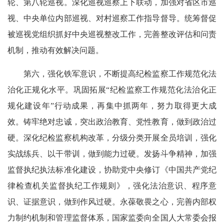
轮、第八轮巡视。深化巡视巡察上下联动，加强对省区市巡
视、中央单位内部巡视、对村巡察工作指导督导。统筹督促
被巡视党组织抓好中央巡视整改工作，完善整改评估和问责
机制，推动有效解决问题。
第六，强化铁军意识，不断提高纪检监察工作规范化法
治化正规化水平。巩固拓展“纪检监察工作规范化法治化正
规化建设年”行动成果，再集中抓两年，努力取得更大成
效。铸牢绝对忠诚，突出政治教育、党性教育，做到政治过
硬。深化纪检监察机构改革，分级分类开展全员培训，强化
实战练兵、以干带训，做到能力过硬。发扬斗争精神，加强
监督执纪执法标准化建设，协助党中央修订《中国共产党纪
律检查机关监督执纪工作规则》，强化法治意识、程序意
识、证据意识，做到作风过硬。永葆敬畏之心，完善内部权
力制约机制和管理监督体系，国家监委向全国人大常委会报