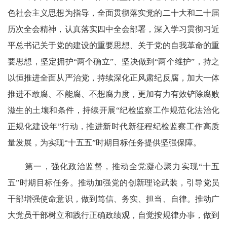
色社会主义思想为指导，全面贯彻落实党的二十大和二十届
历次全会精神，认真落实四中全会部署，深入学习贯彻习近
平总书记关于党的建设的重要思想、关于党的自我革命的重
要思想，坚定拥护“两个确立”、坚决做到“两个维护”，持之
以恒推进全面从严治党，持续深化正风肃纪反腐，加大一体
推进不敢腐、不能腐、不想腐力度，更加有力有效铲除腐败
滋生的土壤和条件，持续开展“纪检监察工作规范化法治化
正规化建设年”行动，推进新时代新征程纪检监察工作高质
量发展，为实现“十五五”时期目标任务提供坚强保障。
第一，强化政治监督，推动全党凝心聚力实现“十五
五”时期目标任务。推动加强党的创新理论武装，引导党员
干部增强使命意识，做到笃信、务实、担当、自律。推动广
大党员干部树立和践行正确政绩观，自觉按规律办事，做到