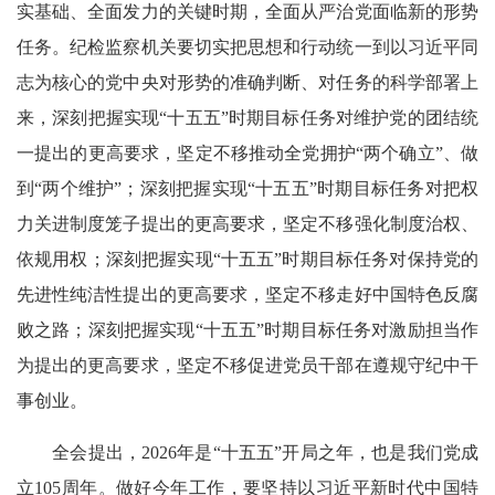
实基础、全面发力的关键时期，全面从严治党面临新的形势
任务。纪检监察机关要切实把思想和行动统一到以习近平同
志为核心的党中央对形势的准确判断、对任务的科学部署上
来，深刻把握实现“十五五”时期目标任务对维护党的团结统
一提出的更高要求，坚定不移推动全党拥护“两个确立”、做
到“两个维护”；深刻把握实现“十五五”时期目标任务对把权
力关进制度笼子提出的更高要求，坚定不移强化制度治权、
依规用权；深刻把握实现“十五五”时期目标任务对保持党的
先进性纯洁性提出的更高要求，坚定不移走好中国特色反腐
败之路；深刻把握实现“十五五”时期目标任务对激励担当作
为提出的更高要求，坚定不移促进党员干部在遵规守纪中干
事创业。
全会提出，2026年是“十五五”开局之年，也是我们党成
立105周年。做好今年工作，要坚持以习近平新时代中国特