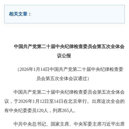
相关文章：
中国共产党第二十届中央纪律检查委员会第五次全体会
议公报
（2026年1月14日中国共产党第二十届中央纪律检查委
员会第五次全体会议通过）
中国共产党第二十届中央纪律检查委员会第五次全体会
议，于2026年1月12日至14日在北京举行。出席这次全会的
有中央纪委委员120人，列席265人。
中共中央总书记、国家主席、中央军委主席习近平出席