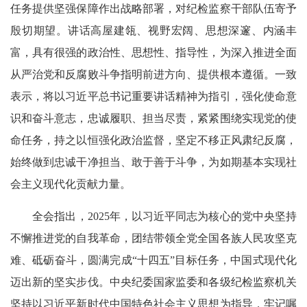
任务提供坚强保障作出战略部署，对纪检监察干部队伍寄予
殷切期望。讲话高屋建瓴、视野宏阔、思想深邃、内涵丰
富，具有很强的政治性、思想性、指导性，为深入推进全面
从严治党和反腐败斗争指明前进方向、提供根本遵循。一致
表示，将以习近平总书记重要讲话精神为指引，强化使命意
识和奋斗意志，忠诚履职、担当尽责，紧紧围绕实现党的使
命任务，持之以恒强化政治监督，坚定不移正风肃纪反腐，
始终做到忠诚干净担当、敢于善于斗争，为如期基本实现社
会主义现代化贡献力量。
全会指出，2025年，以习近平同志为核心的党中央坚持
不懈推进党的自我革命，团结带领全党全国各族人民攻坚克
难、砥砺奋斗，圆满完成“十四五”目标任务，中国式现代化
迈出新的坚实步伐。中央纪委国家监委和各级纪检监察机关
坚持以习近平新时代中国特色社会主义思想为指导，牢记嘱