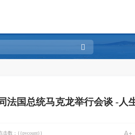

同法国总统马克龙举行会谈 -人
点击数：{{pvcount}}