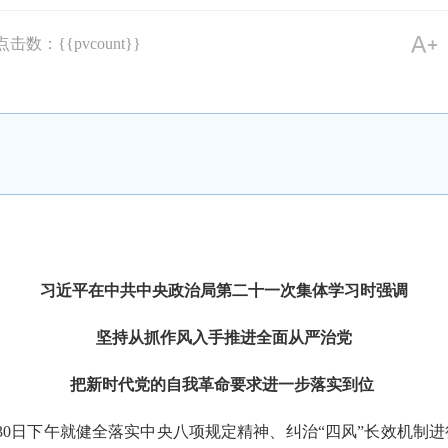
点击数：{{pvcount}}
习近平在中共中央政治局第二十一次集体学习时强调
坚持从抓作风入手推进全面从严治党
把新时代党的自我革命要求进一步落实到位
30日下午就健全落实中央八项规定精神、纠治“四风”长效机制