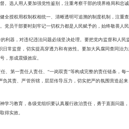
督。选人用人要加强党性鉴别，注重考察干部的境界格局和忠诚
全授权用权制权相统一、清晰透明可追溯的制度机制，注重查
。党员干部要时刻牢记一切权力都是人民赋予的，始终敬畏人民
利器，对违纪违法问题必须坚决处理。要把党内监督和人民监
织日常监督，切实提高穿透力和有效性。要加大风腐同查同治力
号，形成震慑效应。
、第一责任人责任、“一岗双责”等构成完整的责任链条，每一
严负其责、严管所辖，层层传导压力，切实把严的氛围营造起来
学习教育，各级党组织要认真履行政治责任，勇于直面问题，
取得实效。