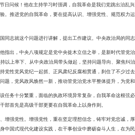
的节日问候！他在主持学习时强调，自我革命是我们党跳出治乱
验。推进党的自我革命，要在提高认识、增强党性、规范权力运
同志就这个问题进行讲解，提出工作建议。中央政治局的同志
指出，中央八项规定是党中央徙木立信之举，是新时代管党治
持以上率下、从中央政治局带头做起，坚持问题导向、聚焦纠治
持党性党风党纪一起抓、正风肃纪反腐相贯通，刹住了不少过去
问题，党风政风焕然一新，推动管党治党水平整体提升，为党和
任务十分繁重，面临的执政环境异常复杂，自我革命这根弦必
干部首先是高级干部更要在自我革命上以身作则。
增强党性。增强党性，重在坚定理想信念，铸牢对党忠诚，厚
身中国式现代化建设实践，在干事创业中磨砺奋斗人生，在为民