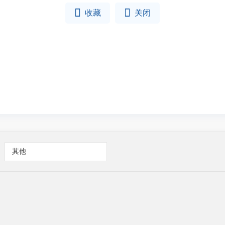


收藏
关闭
其他