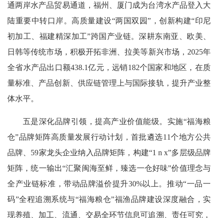
通两岸水产品贸易通道，福州、厦门成为台湾水产品登入大
陆重要中转口岸。高质量建设“两国双园”，创新构建“印尼
初加工、福建精深加工”跨国产业链。深耕东南亚、欧美、
日韩等传统市场，积极开拓非洲、拉美等新兴市场，2025年
全省水产品出口额438.1亿元，远销182个国家和地区，在质
量标准、产品创新、供应链管理上与国际接轨，提升产业整
体水平。
五是深化品牌引领，提高产业价值能级。实施“福海粮
仓”品牌矩阵高质量发展行动计划，首批遴选11个地方公共
品牌、59家龙头企业纳入品牌矩阵，构建“1 n x”多层级品牌
矩阵，统一输出“汇聚闽海至鲜，臻选一仓好味”价值理念与
全产业链标准，带动品牌溢价提升30%以上。推动“一品一
码”全程追溯系统与“福海粮仓”福渔品牌建设深度融合，实
现养殖、加工、流通、交易全环节信息可追溯、责任可究，