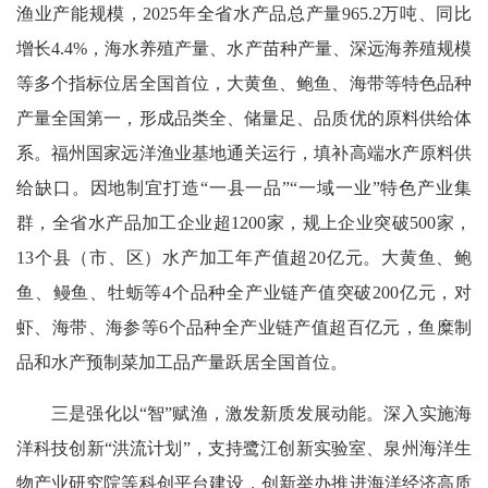
渔业产能规模，2025年全省水产品总产量965.2万吨、同比
增长4.4%，海水养殖产量、水产苗种产量、深远海养殖规模
等多个指标位居全国首位，大黄鱼、鲍鱼、海带等特色品种
产量全国第一，形成品类全、储量足、品质优的原料供给体
系。福州国家远洋渔业基地通关运行，填补高端水产原料供
给缺口。因地制宜打造“一县一品”“一域一业”特色产业集
群，全省水产品加工企业超1200家，规上企业突破500家，
13个县（市、区）水产加工年产值超20亿元。大黄鱼、鲍
鱼、鳗鱼、牡蛎等4个品种全产业链产值突破200亿元，对
虾、海带、海参等6个品种全产业链产值超百亿元，鱼糜制
品和水产预制菜加工品产量跃居全国首位。
三是强化以“智”赋渔，激发新质发展动能。深入实施海
洋科技创新“洪流计划”，支持鹭江创新实验室、泉州海洋生
物产业研究院等科创平台建设，创新举办推进海洋经济高质