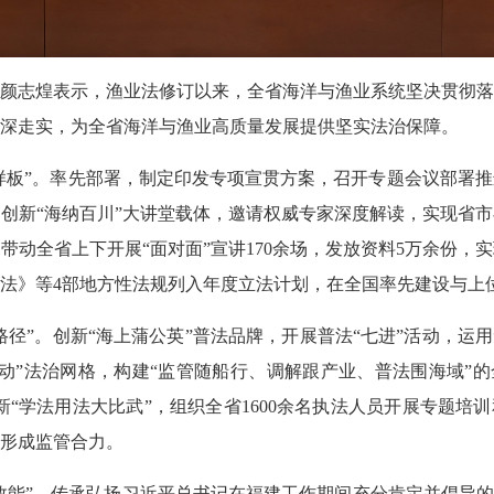
志煌表示，渔业法修订以来，全省海洋与渔业系统坚决贯彻落
深走实，为全省海洋与渔业高质量发展提供坚实法治保障。
板”。率先部署，制定印发专项宣贯方案，召开专题会议部署推
创新“海纳百川”大讲堂载体，邀请权威专家深度解读，实现省市
带动全省上下开展“面对面”宣讲170余场，发放资料5万余份，
法》等4部地方性法规列入年度立法计划，在全国率先建设与上
径”。创新“海上蒲公英”普法品牌，开展普法“七进”活动，运用
动”法治网格，构建“监管随船行、调解跟产业、普法围海域”的
新“学法用法大比武”，组织全省1600余名执法人员开展专题培
形成监管合力。
能”。传承弘扬习近平总书记在福建工作期间充分肯定并倡导的