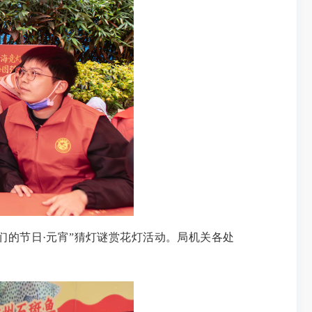
的节日·元宵”猜灯谜赏花灯活动。局机关各处