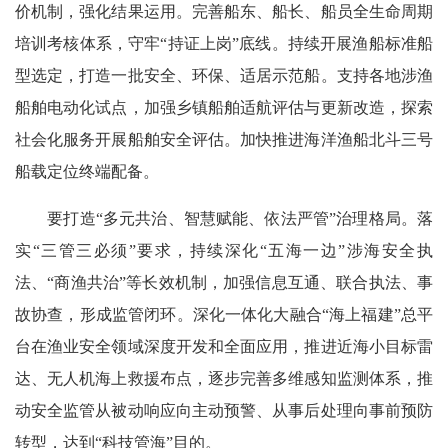
价机制，强化结果运用。完善船东、船长、船员全生命周期
培训考核体系，守牢“持证上岗”底线。持续开展渔船标准船
型选定，打造一批安全、环保、适居示范船。支持各地涉渔
船舶电动化试点，加强乡镇船舶适航评估与更新改造，探索
社会化服务开展船舶安全评估。加快推进海洋渔船北斗三号
船载定位终端配备。
要打造“多元共治、智慧赋能、依法严管”治理格局。落
实“三管三必须”要求，持续深化“五海一边”涉海安全执
法、“商渔共治”等长效机制，加强信息互通、联合执法、事
故协查，形成监管闭环。深化一体化大融合“海上福建”总平
台在渔业安全领域深度开发和全面应用，推进近海小目标雷
达、无人机海上救援布点，逐步完善多维感知监测体系，推
动安全监管从被动响应向主动预警、从事后处理向事前预防
转型，达到“科技管海”目的。