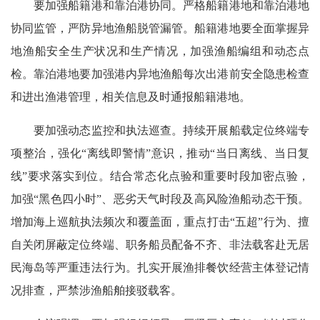
要加强船籍港和靠泊港协同。严格船籍港地和靠泊港地
协同监管，严防异地渔船脱管漏管。船籍港地要全面掌握异
地渔船安全生产状况和生产情况，加强渔船编组和动态点
检。靠泊港地要加强港内异地渔船每次出港前安全隐患检查
和进出渔港管理，相关信息及时通报船籍港地。
要加强动态监控和执法巡查。持续开展船载定位终端专
项整治，强化“离线即警情”意识，推动“当日离线、当日复
线”要求落实到位。结合常态化点验和重要时段加密点验，
加强“黑色四小时”、恶劣天气时段及高风险渔船动态干预。
增加海上巡航执法频次和覆盖面，重点打击“五超”行为、擅
自关闭屏蔽定位终端、职务船员配备不齐、非法载客赴无居
民海岛等严重违法行为。扎实开展渔排餐饮经营主体登记情
况排查，严禁涉渔船舶接驳载客。