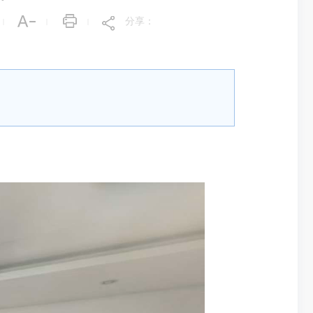
分享：
|
|
|