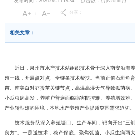
发布时间：2026-06-15 18:34
点击数：{{pvcount}}
分享：
|
|
相关文章：
近日，泉州市水产技术站组织技术骨干深入南安沿海养
殖一线，开展点对点、全链条技术帮扶。当前正值石斑鱼育
苗、南美白对虾投苗关键节点，高温高湿天气导致弧菌病、
小瓜虫病高发，养殖户普遍面临病害防控难、养殖增效难、
产业转型难的困境，本地水产养殖产业提质突围需求迫切。
技术服务队深入养殖塘口、生产车间，靶向开出“三剂
良方”。一是送技术，稳产保底。聚焦弧菌、小瓜虫病两大