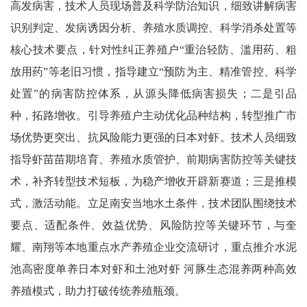
高发病害，技术人员现场普及科学防治知识，细致讲解病害
识别判定、发病诱因分析、养殖水质调控、科学消杀处置等
核心技术要点，针对性纠正养殖户“重治轻防、滥用药、粗
放用药”等老旧习惯，指导建立“预防为主、精准管控、科学
处置”的病害防控体系，从源头降低病害损失；二是引品
种，拓路增收。引导养殖户主动优化品种结构，转型推广市
场优势更突出、抗风险能力更强的日本对虾。技术人员细致
指导虾苗苗期培育、养殖水质管护、前期病害防控等关键技
术，补齐转型技术短板，为稳产增收开辟新赛道；三是推模
式，激活动能。立足南安当地水土条件，技术团队围绕技术
要点、适配条件、效益优势、风险防控等关键环节，与奎
耀、南翔等本地重点水产养殖企业交流研讨，重点推介水泥
池高密度单养日本对虾和土池对虾 河豚生态混养两种高效
养殖模式，助力打破传统养殖瓶颈。