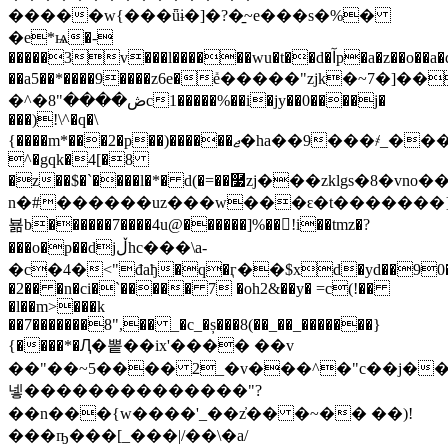
�����w{���ǖɨ�]�?�̱~e���s�%�
�e*ѩ�-
�����3v���l������wu�t��d�آp�a�z��o��a�d���c����%��"a
��a5��*����9����z6e�ܺe�����"zjk�~7�]��
�^�ڞ����"8c1�����%��i�jy��0����j�
���)!\^�q�\
{����m*���2�p��)������ޖ�ha��9���҂_���f7�g���ߪj���ff���(��w����
^�gqk�4[�8
�z��$�`����l�*� d(�=��࿷zj���zklgs�8�v
n�#
������uz���w���ԑ�t�������})
뵮b������7����4u@������]%��򻮘!i��tmz�?
���o�p��djڵhc���\a-
�c�4�<"đaђ�q�ӷ��$xd�yd��90�v��h
�2�� �n�ci�`����� 7 �oh2&��y� =c(!��
�l��m>���k
��7�������8",�� _�c_�ș���8(��_��_�������}
{����*�Ԯ�뽙��ix'���� ��v
��"��~5���� 2_�v���^�"c��j�
넿��������������"?
��n���{w����'_��z҆�� �~�� ��)!
���ҧ���[_���|/��\�a/