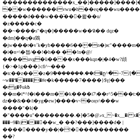
��������������x_��]�����]����]�
��w������ivwu�h��eq���wu��������w
�����d���w���֘���뫏��u/
�z�����c�
��~����s"�q�]�����w��꯲�� dqz�
�dm]��q�a鶟
�jw���t�v`k�yb����6��݄�n�)ѥ"����m�
�i�n=\�쳅/��!�h�� ��!n�@/
����uvg�ȕ����x���kqn�|�4�w?頉
{�>�1g���}cfi^~���
�tc��z���z�9݉�������.��f�ը^�~7/[��
~w��ª�����]�#e�k�����7����}$ү|���
�ּrg�ߧuk߿
��m�i*^f�i���m��k����i7\��r^5���t:�.
ǳ��&��/i�yg�ew]����v<�oӊv\���w
����"�k|�
�"����u"��������.�]�5�@ޥx_~�x__�i x���/
���~9�b)�����w_� ��?���]����d� |
��������y��|�!�����������
��?