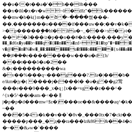
��u�!�t��a�'�h��0h���
��x�ilů�x�v�w~ȍ�dfz"�k�������
��mw�h�k(}m��ծ �~����쎴���-
��,�������o����if���uw��;��v�k�dɇ
>�p�����ި��bl�ǹa�~_���>x�ݥi�m��?
��r�3���/z�p��n��#�dc����,���y�(v����[
��_�d6x�yǝ��b~���q�{��n��s�zd>�1�bp"�=���
v�@��n�%�w�_��:��������u�f���o������{x4��a���~x�t#k�׮���*�wmoե�a7���&����
��|#���e��������w���u�ԁ{h/
���t���ȏ�a�2��
&�c����������wa
�v��%���q~���g���?.fa�|���b�
e/ikm�jy�( ����j�(���l� �a�g ��g2莺
���e���9���_x�qۯ[x��=vg��z���^�
^{x�5^��i�am-�<��ￅ
j�p�p�d���mw^$z�)���oe��&����aq^�
~��
��i�5�4s�k��v��`�8v�_���0tx�7�ckt�
�����p���_�д��ra���lz&86&��4�
�~��&ޡw�`����