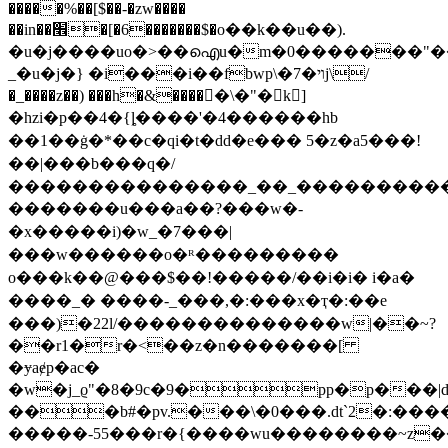
�����%��[$��-�zw����
��in��׮�[�6�������$�o��k��u��).
�u�j����uo�>��ഐu�m�0�������"
_�u�j�} �i���i��fbwp\�7�ױj\/
�_����z��) ���h�&�����\�"�k񇠯]
�hzi�p��4�{ȴ����'�4��� ���hb
��1��ġ�*��c�qi�t�dd�e��� 5�z�a5���!
��|���b���q�/
���������������_��_����������_
�������u���a�� ?���w�-
�x�����i)�w_� 7���|
���w������o�ᴿ���������
o���k��@���$��!� ����/��i�i� i�a�
����_� ����-_���,�:���x�ҭ�:��e
���)�22l/��������������w|��~?
��r1�r�<��z�n�������[
�ɏaɇp�ac�
�w�j_ϱ"�8�9c�9�pp�p���|dd
���b#�pv.���\�0���.dt`2�:�
�����-55���r�{����wu��������~z�