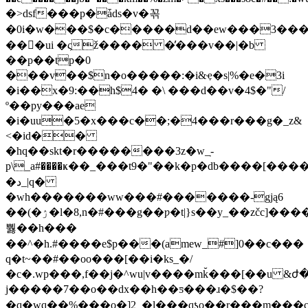
�>dsf���p�ǡds�v�꼮
�0i�w���$�c�����d��ew���3��
��򻮂�ui �ςž���� �̕���v��|�b
��p��tp�0
���v��$n�o�����:�i&ҿ�s|%�e�3i
�i��x�9:��h$4� �\ ���d��v�4$�"/
º��py���ae
�i�uu�5�x���c��;�4���r���g�_z&
<�id��
�hq��skt�r��������3z�w_ֽ-
p\_a#����ҝ��_���t9�"��k�p�db����[���
�د_|q�
�wh�������ww���#�������-gją6
��(�ۯ�l�8,n�#���g��ƿ�t|}s��y_��zčc]����,n
뿷��h���
��^�h.#����e$p���(amew_#]0��c���
q�t~��#��oo���[��i�ks_�/
�c�.wp���,f��j�^wu|v����mk̆���[��u &ժ�=
j�����7��o��dx��h��ƽ���ɹ�$��?
�q�wq��%���o�]2_�l���qƾo��r���m���c?