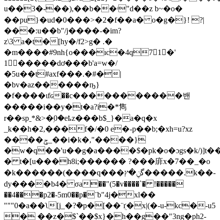
u��3�-��),��b��ʴ"d��z b~�o�
��pu}�ud�0���>�2�f��a� o�g�}! ?|
���:u��b"/j����-�im?
z\3 a�t�[hy�/f2>g� .�
�m����#9nh{o���ıc�4q7𻆬1�'
1�����dơ���b'a=w�/
�5u��t#axf���.�#�|
�bv�az������ҧ}
�f����ɩfԍ��c�����������밴
�����i��y�t�a?i�*雋
r��spˍ*&>�ۭ0�eҍz���b$_}�a�q�x
_k��h�2,���f�/�0 e�-p��b;�xh=u?xz
����ݯ_��i�k�,"����}
�w�q��'u��g�a����$�pk�o�ɔgs�k/)]t
� t�[u���h8i;������ ?���䨾x�7��_�o
�k������(����q���گݧ�ץ����
�.k��-
dy����b4� σa��"(5�v����`� !�����
��4���p2�-5m0��p�¨b"4ј�xl��
"""0�a��ʅ[j_�?ܵ�p�[��¨ܴґ�x|(�-u-kc�-u5
� ��z�$`��$x}�h��g��"3ng�ph2-