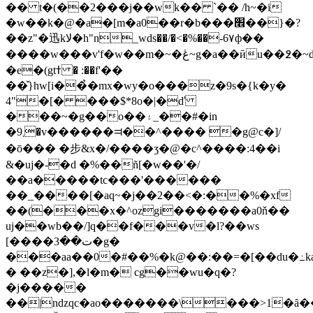
�� t�(��2���j��wk�� `�� /h~�i
�w��k�@�a�[m�a0��r�b���׮��}�?
��z"�迅kﻻ�h"n_wds��/�<�%��-6۷ф��
����w���v'f�w��m�~�ڠ~g�a��ӣu��߶�~d���wu�a�i$}
�e�(gtߙ � :��f'��
��̌}hw[i��̉�mx�wy�o���z�9s�{k�y�
4"�[� ���$*8o�|�ď
���~�g��o��۽_��#�in
�܂9�v������⫤��^���� �g@c�]/
�ō��� �步&x�/����ӡ�@�c^����:4��i
&�uj�-�d �%��ñ[�w��'�/
��a�����tc���'������
��_����[�aq~�j��2��<�:��%�xf
��(���x�^ozgi�������a0ň��
uj��wb��/]q��f���v�l?��ws
[����ت��3�g�
���aa��0�#��%�k@��:��=�[��du�߸ka
� ��z�],�l�m� cg��wu�q�?
�j�����
��|ndzqc�ao�������\���>1�ȃ��