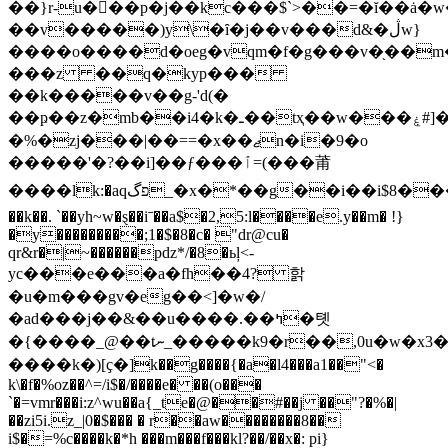
��}r-u��ْ�p�j��kc���$`>��=�ĭ��ȧ�
��v�����)y\�ȋ�j��v���d&�ڷw}
����o����d�oeg�vqm�f�g���v�֖��m�
���z ��q�kyp���
��k�����v��g-'d(�
��ҏ��z�mb��i4�k�ـ��tҳ��w���ۼ#]���-$��/
�%�zj���|��==�x��ޖn�i�9�o
�����'�?��i]��ƒ���ٱ=(���莆
����lk:�aqפگ_�x�*��g��i��i$8����@��ﴘ�����q&k�"���
��k��. `��yh~w�ȿ��iˉ��a$�2,5:l����e.y��m� !}
�y���������;1�$�8�c� "dr@cu�
qr&r�|~������pdz*/�8�ьļ<-
yc���e���a�fh��4? 핡
�u�m���gv�eg��<]�w�/
�ad���j��&
��u����.��ߤ�톗
�{����_@��tނ_�����k9�r��,0u�w�x3��v�����~�xai�z�΂�u�i&d
����k�)[ҫ�]k��g����{�a�l4���a1��"<�
k\�f�%oz��^=/i$�/����e� ��(o���
`�=vmr���i:z^wu��a{_te�@��#��j ��"?�%�|
��zi5i.z_|0�$��� � r��aw��������8��
i$�
=%c����k�*h ���m���f���kl?��/��x�: pi}