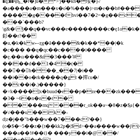
�q;��ҷҧ_�r�]u�*>'j��kn�垵�]-/
�a����a�m���x�o̓�%���)>m�e��b#����
�����g����fbvi��7�2=�g��ic
���`���b?
\g&�\ǯ��q��vc���e��������c�ȩ1o�k
釤��r?��
�u,�k�k wސȥg�ȃ����&�k��*��|�k
�c��� ��q�qc��c����i����
�ę.��ɷ���&i�3���˥#
��l��d��1�4 �(�
���ٰ�h���_��7|�i��
��i��o�rk����q�ǥt �㨓cu�/
��c��i�.)�����}
�˅k����]x�buud�e��p�ze���zk���
�3� ~6�n�n�r�
�����mq���r_ok��a~�8�z�$ָa{
�\/���u��ik�-
d|z�j��"b���w��7���c?��}
(o�$�~5��z�{t��kk2p�|$d>��a����w��j\
���a��!#��i}� ���y��i�@��/
��q��e�i?