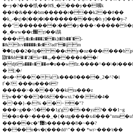
�~y�?���忯��9f$_����y��嘓k
��#�&��\�bm�����r���k2��#��
�k_-�q\�(��j�i���������q�h y]���y-?
��"�������:���y�
��<����� 6�
�_�ww��c׭ҭi��i鴰
���vy�z�n���2��k]t�žb��`�]-
�&b:v�����c�e�?ad!'�ίjm
۬��ξq��2�0g� ��cy�oz���r���bp
鿼'�&h�:�'2�u=��ݐ�����ӥ��/
�dj6a���v���ወ�u��wflz.����^��\�i
� [;�/
�n�<���a k���8����_2�^?�i
f`�? ���u���6?
�����>�.���`��kira���z
jw��"��]�6&��wxi.7��:d�4�
�ˤ��}-�/% ��~ �"?
���>g��˄5���1g'g/�v��yz?� ��1~g
��п��>����_�{�xtg����x4l���"nma�u!
�����c�"᝔b������8�~��?
����n�v�(���dd^"� �� *wr>���\t��