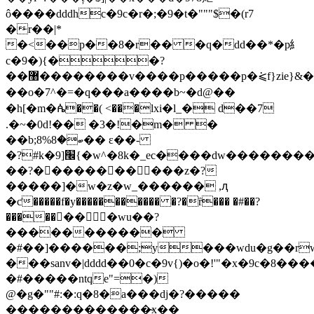
ô����dddhc�9c�r�;�9�t�"""$�(r7
�̵r��|*
�<��p��8�r�� �q�dd��*�p糹
c�9�){�
�?
��޸��������v����p�����p�⪁f}zie}&�g�k�'�n%
��o�7^�=�q���a����b~�d@��
�h[�m�ꬄ��( <���lxi�l_� d��7
.�~�0d!�� �3�!�m� �
��b;8%ބ�8�� ɛ��-
�?#k�9]׬{�w^�8k�_ec����dw��������o
��?�����������z�?
�����]�w�z�w_������ ,ԯ
�ƈ�����f�y����������� �?�ȑ��� �#��?
��������wu��?
�����������
�#��]������;y���wdu�g��r
���sanv�|dddd��0�c�9v{)�o�!'"�x�9c�8��
�#�����ntqe"=�)
@�g�""#:�:q�8�a���dj�?�����
�������������̴x��