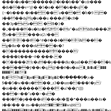
���\�u�������@�i��b��"�cdr���
�&���v='@� �5�n� ��k��oj�
{~�h��� �t���� ֗u��� �֨h�9 j�
i����dӄq�u��u ���a�c8�
��3p�aa�f �l$�}�
�,;�����a�hz�2
�io"�adddhd���
㐎u�� ���o(2:/��
����#�^#�#��4��&���
g�&e� ���ek��r�?
���������������/
����l(���~#� ���-�
�����2c�a��y���dkc�paǔ��;���k
�����ӯ��c�q;@��#�а�au�_�r�u� ���
����.��?�
�y�?%��pe��g��6p�ɨէ�#���
�$�;v�
$��5�w��o���_z3��um����!�y/
�m��| ��������l �a?��j"i]]}
���>��"a��>�a�
��l��p����n��o�r�륄�*���m��4x�
i��/�� � mޣ��pbb�����wuַbb }
��e������jb�=���km��%�zm�>�xs���s8c�#��:�wu�&�v���k��ڛ w�z]p�a��