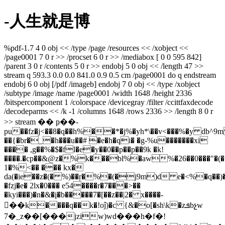
-人生就是博
%pdf-1.7 4 0 obj << /type /page /resources << /xobject <<
/page0001 7 0 r >> /procset 6 0 r >> /mediabox [ 0 0 595 842]
/parent 3 0 r /contents 5 0 r >> endobj 5 0 obj << /length 47 >>
stream q 593.3 0.0 0.0 841.0 0.9 0.5 cm /page0001 do q endstream
endobj 6 0 obj [/pdf /imageb] endobj 7 0 obj << /type /xobject
/subtype /image /name /page0001 /width 1648 /height 2336
/bitspercomponent 1 /colorspace /devicegray /filter /ccittfaxdecode
/decodeparms << /k -1 /columns 1648 /rows 2336 >> /length 8 0 r
>> stream �� ҏ��-
pu��fz�j<��8�q��h%��*�j%�yh*\��v<���%�y db^
��{�br�_�h���u��# �e�h�qi� �g-%u�������xi
���� ,g��%�$�fl�e�y��0��p��p��9k �k!
����.�cp��&@z�%k���bl%�aw%�26��0���"�(�"
1�%<�� ��� kx�
da(�ie��z�(� %)��ŗ�%�(�j9m)d e�<%�q��)�
�fzj�e� 2lx�0��� e54����r�7���>��
�kyi���)�n�&�į�b�����7�[��z��|2� x����-
��k����q��k�!oĵ)�c {&�o[�sh\k�zܦbչw
7�_z��[���jziw)wd���h�f�!