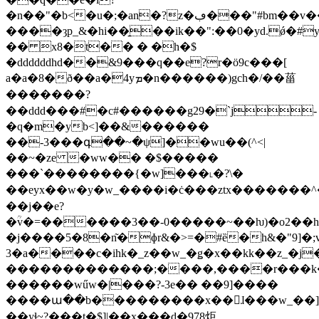
�n��"�b<�u�;�an�?z�ڢ���"#bm��v���8��
����ȝp_&�hi��̱��ik��":��0�yd.ǿ�
�� x8�t�� � �h�$
�ddddddhd��&9���q��e?r�ö9c���[
a�a�8�ð��a�4yܡ�n������)gch�/��菑
����� ��?
��ddd���#�c#������g29�`j-
�q�m�yb<]��&������
��-3���գ��~�ψ]��wu��(^<|
��~�ze �ww�� �$�����
���`��������{�w]���˪�?\�
��eyx��w�y�w_����i�ċ���ztx������
��j��e?
�ؒv�=������3��-0�����~��ƕ)�o2��hu
�j����5�8�n͂�ɸr&�>=�#ȅ�h&�"9]�;
3�a����c�ihk�_z��w_�ǥ�x��kk��z_�j�~g��z�3������u������v���$r���ӳ����?
�������������;����,����r���k
������wűw�|���?-3e�� ��9]����
����ա��b���������x��ɺ���w_��]���
��yɬ~?���ț�$]|��x���d�978炬