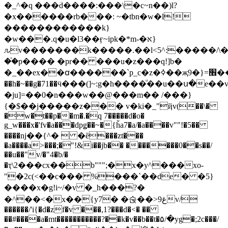
�_^�q ���ؘd����:���\�c~n��)l?
�x������rb���: ~�tbn�w�l!
������������k}
�w���.q�u�l3��ӻ~ipk�*m-�א}
ԉv�������k�����.��l<5^:�����/\�p
��֯p�
��� �рr�� ���u�z���q!]b�
�_��ex��ꭤ������`p_c�z�ߦ��җ9�}=׮��a)���
��h�~��g�71��ӵ���(]~:g�h����ͧ��u��ս�
�ju]=��0�n���w��@���m�� /���}
{�$��j�����z��� v�ki�_"ҋv(��\�
�w�t��p��m�.�q 7�����d�o�
g_w���x�'fv�a���dpǥ��~�{ȟa7�a/�a����v""!�5��
����nј��{^�  �ȅ���zt���
�a����a>���;�"!&i��jb�� �������0��s��/
��u��"v/�"4�b/�
�ҭ\2���cx��b""";�x�y^���xo-
"�2c(<��c��� %���`��de� �5}
����x�g!i~/�v �_h���?�
�^��<�x��{y7� �숝��>9غv/
������/'i{�d�zf�v ���,1?���d�<� ��
��#����a�mt�����������?��k�v��b��t�۵/�yg�;2c���/