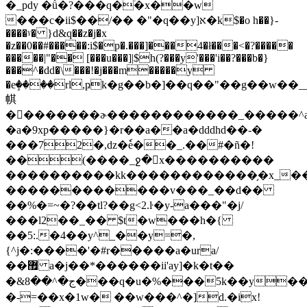
�_pdy �ǚ�?���q�֒�x��w
���c�ii$��/�� �"�q��y]א�k$�o h��}-
����ˠ� }d&q��z�j�x
�z��0��#�����:i$�p�.���]���4�ł���<�?�����
�����|"�� [���u���]|$h(?���y'���'i��?���b�}
���^�dd�\���!�j���m�����y
�eٟ����rl,ҏk�g��b�]��q��"��g��w��_
帺
��������ɚ������������_�����^al8�
�a�9xp�����}�r��a��a�dddhd��-�
���72�,ǳ�ٗe��
_.��#�ñ�!
��(����_ջ�x����������
����������kk������������̗�x_
������������v���_��d��
��%�=~�?��tl?��g<2.ŀ�y-a���"�j/
���l2��_�� $t�w���h�{
��5:.�4��y^_��y=�,
{^j�:����'�#r�����a�ura/
��޿ a�j��*������ii'ay]�k�t��
�&ج�^��8���q�u�%���5k��y��h'i/xad2����f�u��vw�ƃk�
�-=��x�1w� ��w���^�]d.�ix!