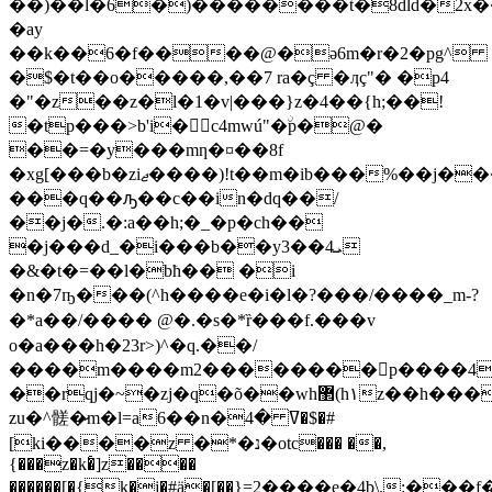
��)��l�6�)��������t�8dld�2x�
�ay
��k��6�f����@�ǝ6m�r�2�pg^
�$�t��o�����,��7 ra�ç �ӆç"� �p4
�"�z��z�l�1�v|���}z�4��{h;��!
�tp���>b'i�𾪢c4mwú"�ۨp�@�
��=�y���mƞ�¤��8f
�xg[���b�ziޖ����)!t��m�ib���%��j���mu�t���k�*��gj�
���q��ԡ��c��in�ԁq��/
��j�.�:a��h;�_�p�ch
��
�j���d_�i���b��y3��4ܝ
�&�t�=��l�bћ�� �i
�n�7ҧ���(^h����e�i�l�?���/����_m-?
�*a��/���� @�.�s�*ȑ���f.���v
o�a���h�23r>)^�q.��/
����m����m2��������p����4
��rqj�~�zj�q�õ��wh޲(h١z��h�
��
zu�^髊�̷m�l=a6��n�ߜ �4�$�#
[ki����z �*�נ�otc��� ��,
{���z�k�҅]z����
������[�{k�j�#ӓ�[��}=2����e�4b\.