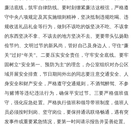
廉洁底线，筑牢自律防线。要时刻绷紧廉洁这根弦，严格遵
守中央八项规定及其实施细则精神，坚决抵制违规吃喝、违
规收送礼品礼金等行为，做到不该吃的饭坚决不吃、不该拿
的东西坚决不拿、不该去的地方坚决不去。更要带头弘扬勤
俭节约、文明过节的新风尚，管好自己及身边人，守住“廉
关”过好“年关”。二要压实安全责任，守牢安全底线。要牢
固树立“安全第一、预防为主”的理念，办公室组织对办公区
域开展安全排查，节日期间外出的同志要注意交通安全、人
身安全和财产安全，严格遵守交通规则，不酒驾醉驾、不参
与赌博等违纪违法行为，确保平安过节。三要严格值班值
守，强化应急处置。严格执行值班和领导带班制度，值班人
员必须按时到岗、坚守岗位，要保持通讯联络畅通，遇有突
发事件或重要紧急情况，要第一时间请示报告并妥善处置。