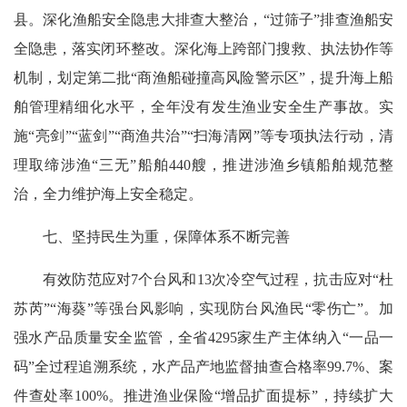
县。深化渔船安全隐患大排查大整治，“过筛子”排查渔船安
全隐患，落实闭环整改。深化海上跨部门搜救、执法协作等
机制，划定第二批“商渔船碰撞高风险警示区”，提升海上船
舶管理精细化水平，全年没有发生渔业安全生产事故。实
施“亮剑”“蓝剑”“商渔共治”“扫海清网”等专项执法行动，清
理取缔涉渔“三无”船舶440艘，推进涉渔乡镇船舶规范整
治，全力维护海上安全稳定。
七、坚持民生为重，保障体系不断完善
有效防范应对7个台风和13次冷空气过程，抗击应对“杜
苏芮”“海葵”等强台风影响，实现防台风渔民“零伤亡”。加
强水产品质量安全监管，全省4295家生产主体纳入“一品一
码”全过程追溯系统，水产品产地监督抽查合格率99.7%、案
件查处率100%。推进渔业保险“增品扩面提标”，持续扩大