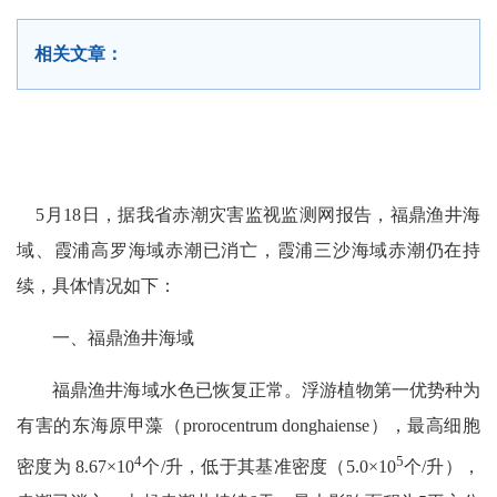
相关文章：
5
月
18
日，据我省赤潮灾害监视监测网报告，福鼎渔井海
域、霞浦高罗海域赤潮已消亡，霞浦三沙海域赤潮仍在持
续，
具体
情况如下：
一、福鼎渔井海域
福鼎渔井海域水色已恢复正常。浮游植物第一优势种为
有害的东海原甲藻（
prorocentrum donghaiense
），最高细胞
4
5
密度为
8.67
×
10
个
/
升，低于其基准密度（
5.0
×
10
个
/
升），