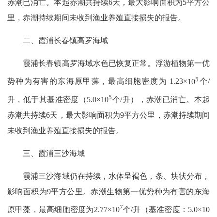
赤潮已消亡。本起赤潮共持续
6
天，最大影响面积为
5
平方公
里，赤潮持续期间未收到渔业养殖直接损失的报告。
二、霞浦长春镇高罗海域
霞浦长春镇高罗海域水色已恢复正常。浮游植物第一优
5
势种为有害的东海原甲藻，最高细胞密度为
1.23
×
10
个
/
5
升，低于其基准密度（
5.0
×
10
个
/
升），赤潮已消亡。本起
赤潮共持续
6
天，最大影响面积为
9
平方公里，赤潮持续期间
未收到渔业养殖直接损失的报告。
三、霞浦三沙海域
霞浦三沙海域仍在持续，水体呈褐色，条、块状分布，
影响面积为
9
平方公里。赤潮生物第一优势种为有害的东海
7
原甲藻，最高细胞密度为
2.77
×
10
个
/
升（基准密度：
5.0
×
10